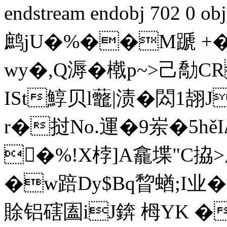
endstream endobj 702 0 
鹧jU�%��M蹏 +�
wy�,Q溽�橶p~>己勪CR
ISt鯙贝l虌|渍�閦1翓
r�挝No.運�9岽�5hě
�%!X桲]A龕堞"C拹>
�w踣Dy$Bq睝蝤;I业�$
賖铝磍圔iJ錛 栂YK ��