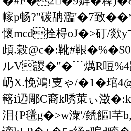
�#F�2�9婩�薭)�8
幏p畅?"碳舑瀶'�7致� �
懷mcd拴棏oJ�>矴
頉.榖@c�:靴#鞎�%�$0
ルV謖�"�﹉燤R哣%4
屷X.悗鴻!叓ゃ/�1�琯4@
簵i辸郮C裔k唀茦ぃ澂�:k3
泪{P氆g�>w潨'/鋵饇l芊b