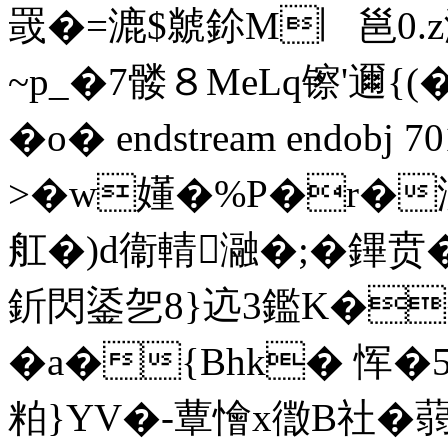
罭�=漉$虩鉩M︳邕0.z
~p_�7髅８MeLq镲'邇{
�o� endstream endobj 
>�w嬞�%P�r�汌
舡�)d衞輤瀜�;�鏎贲�
釿閃鋈乫8}迒3鑑K�
�a�{Bhk� 恽�
粕}YV�-蕈懀x徾B社�蒻虙