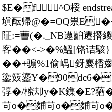
$E�f ^O桵 endstream 
塡酝帰@�=OQ祟E�+
阷:=蓸(�._NB遨齨遷撍
客��<->
�%鰮[铬诘駭
��+骟%1偷嵎釾麋楿嬼Y魂
鍌笯鎏Y�90dc6�
弴�/櫁却y�
K鏶�E?蕕
苛o�麱苛o�麱苛o