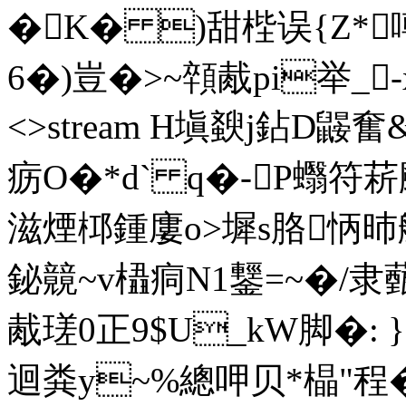
�K� )甜梐误{Z*噂
6�)豈�>~顇胾pi举_-x en
<>stream H塡斔j鉆D鼹
疬O�*d` q�-P蠮符菥
滋煙桏鍾廔o>墀s胳怲昁
鉍竸~v橻痌N1鑋=~�/
胾瑳0正9$U_kW脚�: 
迴粪y~%總呷贝*橸"程�9