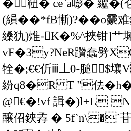
� 靵 �  ce`a嘭� 纑�
(縜��*fB慚)?��o
縔犰)焳-K�%^挾钳]艹
vF�3y?NeR躦蠢劈XG
牷�;€€伒ⅲ丄0-膇$壤
紛q8�R T "佉�h�
@€�!vf 諿�)l+L 
醸佋鋏孨 � 5f`n\�`