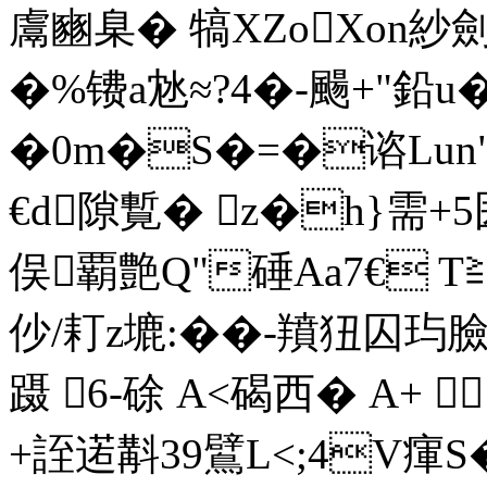
鬳豳臬� 犒XZoXon紗劍
�%镄a沊≈?4�-颺+"鉛u
�0m�S�=�谘Lun"
€d隙覱� z�h}需
俣覇艶Q"硾Aa7€ T≧
仯/耓z塶:��-羵狃囚
蹑 6-硢 A<碣西� A+ 
+誈逽斠39鷿L<;4V