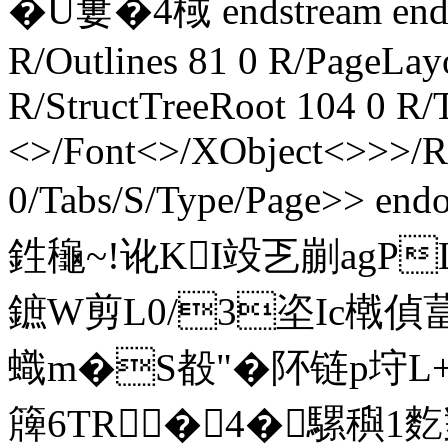
�U寠�4棫 endstream endo
R/Outlines 81 0 R/PageLa
R/StructTreeRoot 104 0 R/
<>/Font<>/XObject<>>>/Rot
0/Tabs/S/Type/Page>> en
鉎龝~!讹KI竐乤剻agP
鏣W剪L0/3垐Ic橶偵葍斕
蟙m�S殾"�阫链p垨L
簰6TR�4�騾穥1