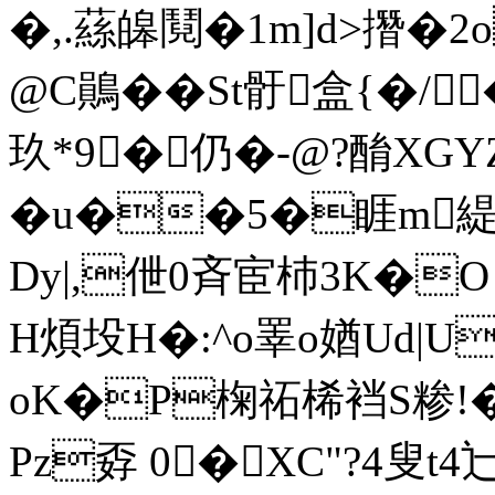
�,.蕬皞鬩�1m]d>撍�2
@C鶰��St骬盒{�/
玖*9�仍�-@?酳XGYZ艛
�u��5�睚m緹
Dy|,伳0斉宦 杮3K�
H煩坄H�:^o睪o媨Ud|U
oK�P椈祏桸裆S糁!�
Pz孬 0�XC"?4叟t