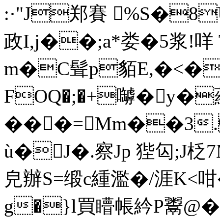
:·"J郑賽 %S�8U
政I,j��;a*娄�5浆!
m�C髶p貊E,�<��
FOQ�;�+嚹�y
���=Mm��3
ù�J�.察Jp 狴匃;J柉7M=
皃辦S=缎c緟濫�/涯K<咁
g�}l買矒帳紟P鬻@� 