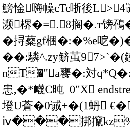
鰟惍嗨幧cTc哳後L>
濒楐�=.8搁�.т镑鴀�
� 挦薒gf梱�:�%e呝�)
��:驎^.zy鲚茧97>
nT�"a饔�:対q*Q
患,�*衊C旽  0"X endstrea
墱U蒼�0诫+�(1蚒 €
ⅳ���挷攛kz%