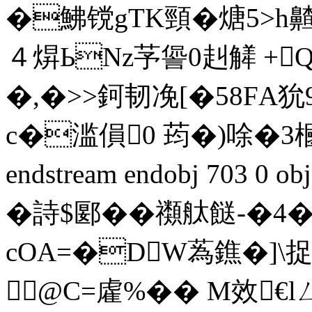
�鮄镋gΤK頸�煻5>
４焺ЬNz芧諐0赳觲 +Q
�,�>>鈳韧凂[�58F
c�滥傊0 荺�)唋�3槶
endstream endobj 703 
�詩$郾��禷舦餸-�4
cOA=�DW蒍鐎�]\
@C=雐%�� M效€l