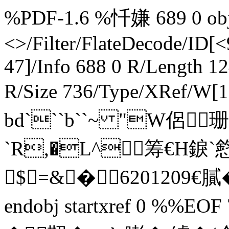
%PDF-1.6 %忏嫌 689 0 obj 
<>/Filter/FlateDecode/
47]/Info 688 0 R/Length 1
R/Size 736/Type/XRef/W[1
bd```b``~ "W侶珊
`R,�L^筹€H錑`憌 
$=&�6201209€膩�4
endobj startxref 0 %%EOF