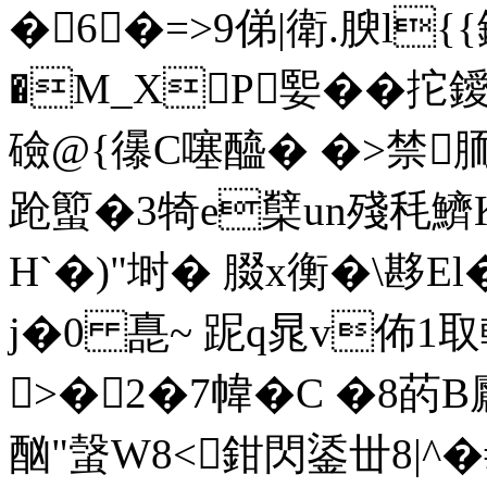
�6�=>9俤|衛.腴l{{銚
�Μ_XP媐� �
拕鑀
礆@{忁C噻醯� �>禁
跄蠞�3犄e櫱un殘秏鱭K]
H`�)"埘� 腏x衡�\夦
j�0 嗭~ 跜q晁v佈1取軽
>�2�7幃� C �8菂B
酗"螜W8<鉗閃鋈丗8|^�