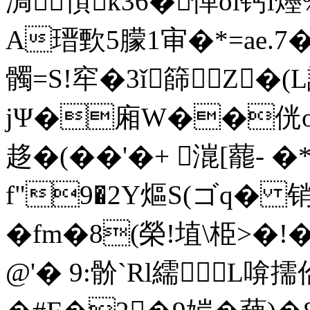
淍頇k36�愅oi钙i爅 
A瑨歅5朦1审�*=ae.
髑=S!窂�3ǐ篩Z�(
jΨ�廂W��侊
趍�(��'�+ 潉[藣-
f"9�2Y熰S(ゴq� 销
�fm�8(榮!埴\ 栕>
@'� 9:骱`Rl繻L啽