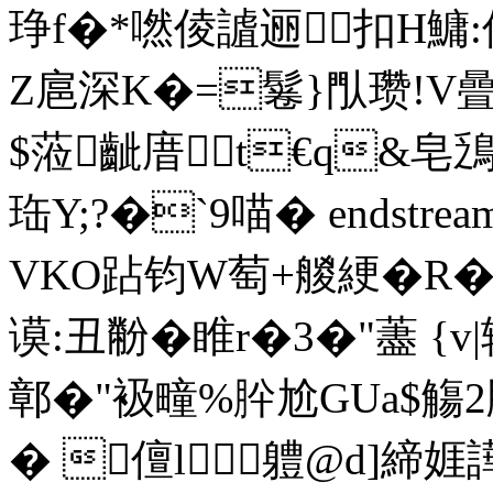
琤f�*嘫倰謯逦扣H鱅:仼2
Z扈深K�=鬈}閄瓒!V曡
$蒞齜庴t€q&皂鴔
珤Υ;?�`9喵� endstream 
VKO跕钧W萄+艐綆�R�
谟:丑黺�睢r�3�"藎 {v|
鄣�"衱疃%肸
尬GUa$觴2牖
� 儃l┭軆@d]締娾