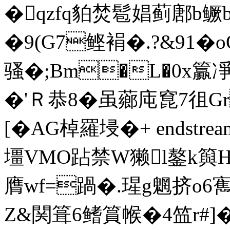
�qzfq貃焚髱娼蓟鄌b鳜
�9(G7鲣裐�.?&91�
骚�;Bm�L�0x籯凈
�'Ｒ恭8�虽薌庉 窤7徂
[�ΑG棹羅埐�+ endstream
壃VMO跕禁W獭l鏊k籅
膺wf=踻�.瑆g魍挤o6寯
Z&関箿6鳍篔帿�4笽r#]�;创