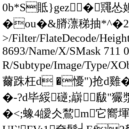
0b*S貾}gez�鼆怂
�ou�&膌薸稊抽*^�2赳
>/Filter/FlateDecode/Heigh
8693/Name/X/SMask 711 
R/Subtype/Image/Type/XO
薾跦枉d �懮")抢d雞� �
�-?d毕綏磀;巐瞂"玁
�<;蟓4皧仌鵹m它嚮堚