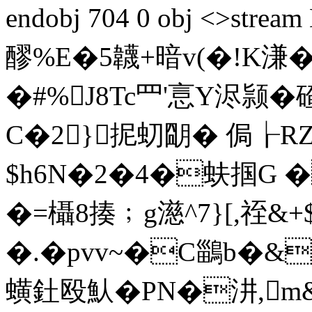
endobj 704 0 obj <>st
醪%E�5韤+暗v(�!K
�#%J8Tc罒'悥Y浕颕�
C�2}抳虭朙� 侷┟R
$h6N�2�4�蚨掴G
�=欇8揍﹔g濨^7}[,祬&
�.�pvv~�C鶅b�&
蟥釷殴魜�PN�汫,m