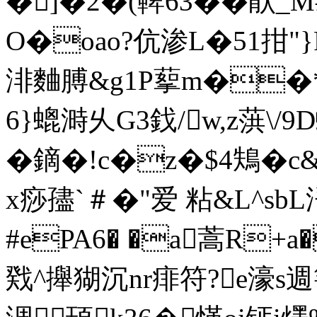
�]�2�(鞞63��猒_
O�oao?伉渗L�51拑"}
渄麯膊 &g1P蒘m��
6}螕溡乆G3鈛/w,z葓\/9
�鏑�!c�z�$4鴩�
x痧孻`＃�"爱 粘&L^s
#ePA6� �a蒿R+a
戣^攑猢沉nr痱符?e濠s週