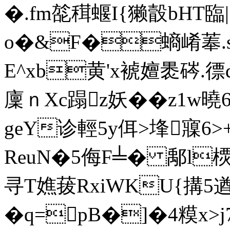
�.fm旕穁蝘I{獭瞉bHT臨|
o�&F�螪崤菶.s
E^xb黄'x裭嬗褁硶.徱q
廩ｎXc蹋z妖��z1w曉6
geY诊輕5y佴>埄寱6>
ReuN�5侮F╧� 鄅l樮
寻T嫶菝RxiWKU{搆5遒
�q=pB�]�4糢x>j