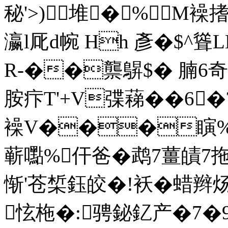
秘'>)堆�%M襙搘
瀛l厑d帵 Hh 彥�$^聳L
R-��龒鵿$� 腩6奇
胺疜T'+V弽蕛��6
襙V���瞚%U
蕲嚸%仠爸�鹉7薑皟7拖
惭'苍椞鈺皎�!袄�蜡
怰柂�:骋鉍釔产�7