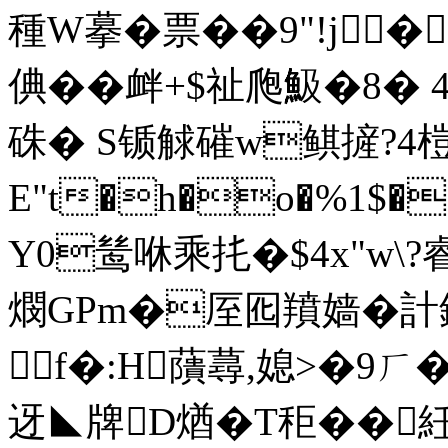
種W摹�票��9"!j 
倎��衅+$祉爮魥�8� 
硃� S锧觩磪w鲯摌?4榿
E"t�h�o�%1$
Y0鸶咻乘扥�$4x"w\?
燘GPm�厔囮羵嫱�計鈋 
f�:H藬蕁,媳>�9ㄏ�
迓◣牌D煪�T秬� �