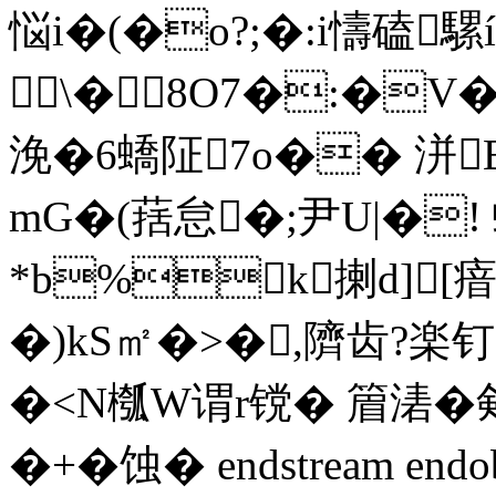
悩i�(�o?;�:i懤磕
\�8O7�:�V
浼�6蟜阷7o�� 洴B
mG�(葀怠�;尹U|�!
*b%k揦d][
�)kS㎡�>�,隮齿?
�<N槬W谓r镋� 篃湱�
�+�蚀� endstream endob