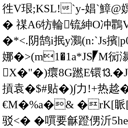
徃V珢;KSL!`y-娼`鱆@
� 禖A6牥輪锍紳O冲鸜VL
�*<.阴鹄i抿y鸂(n:`Js擯|
娜�>(m1�1a*JS◤M
X�"�)癏8G蹨E镮⒔�J
摃袁�$#贴�)∫力!+热趝
€M�%a�& �rK[
驳<� �嘪要龢蹬侽沂5he