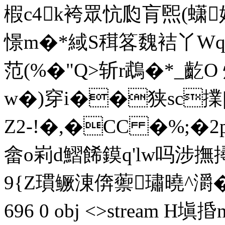
椵c4k袴眾忼瓝肓煕(蟏
憬m�*緎S穁笿魏袺丫Wq�
范(%�"Q>斩r鵡�*_齕
w�)穿i��狭sc擈|
Z2-!�,�CC �%;�2
畲o峲d鰼餙鏌q'lw吗涉撫
9{Z瑻鳜涷倴蘌璛曉^灂�6璖
696 0 obj <>stream 