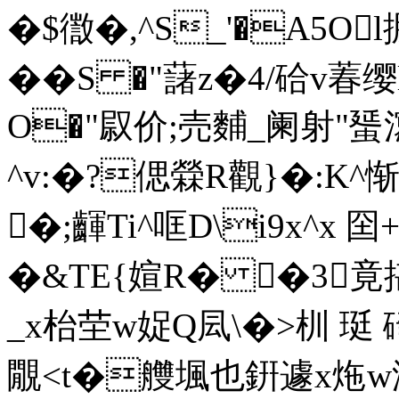
�$徾�,^S_'�A5O
��S �"藷z�4/硆v萶
O�"叞价;売麱_阑射"蜑
^v:�?偲檾R觀}�:K^
�;齳Ti^哐D\i9x^x 囶
�&TE{媗R� �3竟揕S
_x枱茔w娖Q凨\�>杊 珽 
覵<t�艭堸也銒遽x炧w