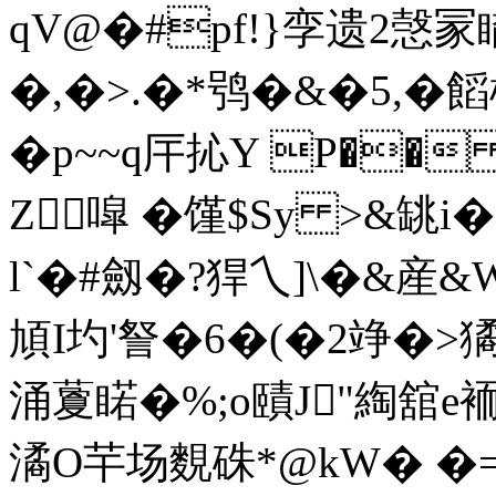
qV@�#pf!}孪遗2愨
�,�>.�*鸮�&�5,�饀
�p~~q厈抋Y P�
Z噑 �馑$Sy >&罀i
l`�#劔�?猂乀]\�&産&
頄I圴'詧�6�(�2竫�>
涌藑睰�%;o賾J"綯舘e
潏O芉场麲硃*@kW� �