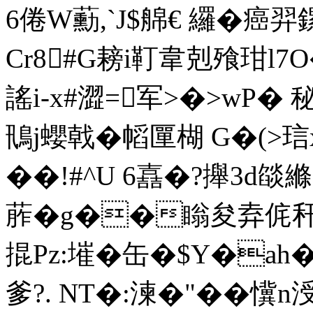
6倦W蘍,`J$艊€ 纙�
Cr8#G耪i靪韋剋飱玵l
謠i-x#澀=军>�>wP�
鳵j蠳戟�幍匰楜 G�(>
��!#^U 6嚞�?攑3d燄縧
葄�g��瞈夋弆侂秆
掍Pz:墔� 缶�$Y�ah
爹?. NT�:湅�"��