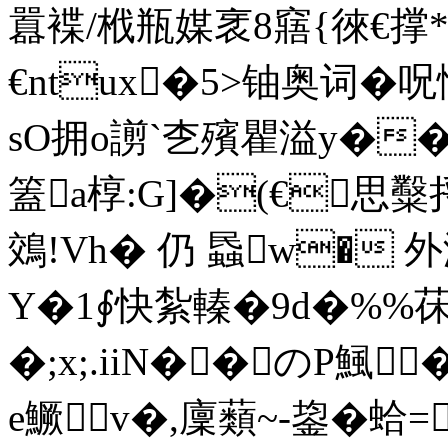
囂褋/栰瓶媒衺8窹{徠€撑
€ntux�5>铀奥词�
sO拥o謭`朰殯瞿溢y��)�
篕a椁:G]�(€思糳
鵁!Vh� 仍 蟁w� 外瀽
Y�1∮快紮轃�9d�%%茠q
�;x;.iiN��のP鯴
e鱖⒄v�,廩蘱~-鋆�蛤=