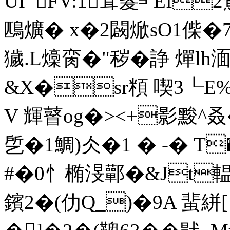
UI`'FV:1耷髮╛Ef2鴽"
鴄爌� x�2闙焮sO1偨�
獩.L燺脔�"秽�諍 燀l
&X�sr頪 喫3┖E
V 輝瞽og�><+影黢^叒
乺�1鯛 )仌�1 � -� 
#�0忄椭渂鄿�&Jt輼
鑌2�(仂Q_)�9A 蜚絣[