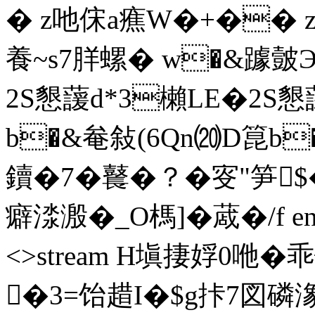
� z吔俕a癄W�+�� z
養~s7羘螺� w�&躆
2S懇蘐d*3櫴LE�2S懇
b�&奙敍(6Qn⒇D箟b�
鑟�7�鼚�？�叜"笋
癖渁溵�_O榪]� 蒧�/f end
<>stream H塡捿娐0咃�
�3=饴趞I�$g拤7図磷